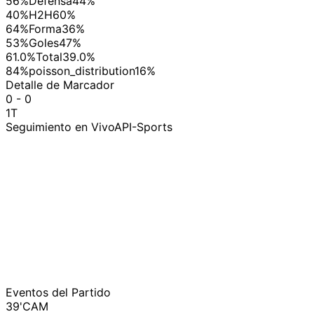
56%
Defensa
44%
40%
H2H
60%
64%
Forma
36%
53%
Goles
47%
61.0%
Total
39.0%
84%
poisson_distribution
16%
Detalle de Marcador
0 - 0
1T
Seguimiento en Vivo
API-Sports
Eventos del Partido
39
'
CAM