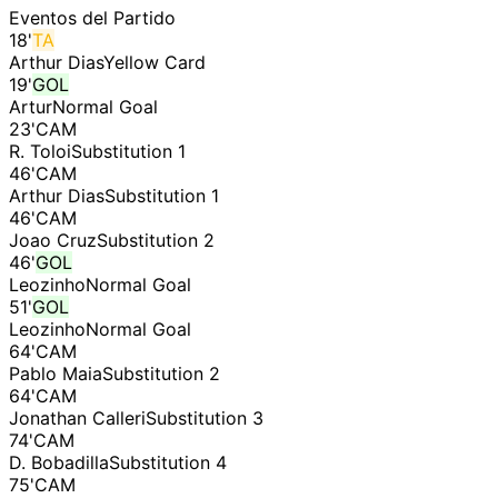
Eventos del Partido
18
'
TA
Arthur Dias
Yellow Card
19
'
GOL
Artur
Normal Goal
23
'
CAM
R. Toloi
Substitution 1
46
'
CAM
Arthur Dias
Substitution 1
46
'
CAM
Joao Cruz
Substitution 2
46
'
GOL
Leozinho
Normal Goal
51
'
GOL
Leozinho
Normal Goal
64
'
CAM
Pablo Maia
Substitution 2
64
'
CAM
Jonathan Calleri
Substitution 3
74
'
CAM
D. Bobadilla
Substitution 4
75
'
CAM