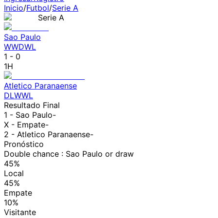
Inicio
/
Futbol
/
Serie A
Serie A
Sao Paulo
W
W
D
W
L
1
-
0
1H
Atletico Paranaense
D
L
W
W
L
Resultado Final
1 -
Sao Paulo
-
X - Empate
-
2 -
Atletico Paranaense
-
Pronóstico
Double chance : Sao Paulo or draw
45%
Local
45%
Empate
10%
Visitante