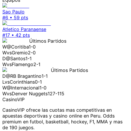
Equipos
Sao Paulo
#
6
•
59
pts
Atletico Paranaense
#
17
•
42
pts
Últimos Partidos
W
@
Coritiba
1-0
W
vs
Gremio
2-0
D
@
Santos
1-1
W
vs
Flamengo
2-1
Últimos Partidos
D
@
RB Bragantino
1-1
L
vs
Corinthians
0-1
W
@
Internacional
1-0
W
vs
Denver Nuggets
127-115
CasinoVIP
CasinoVIP ofrece las cuotas mas competitivas en
apuestas deportivas y casino online en Peru. Odds
premium en futbol, basketball, hockey, F1, MMA y mas
de 190 juegos.