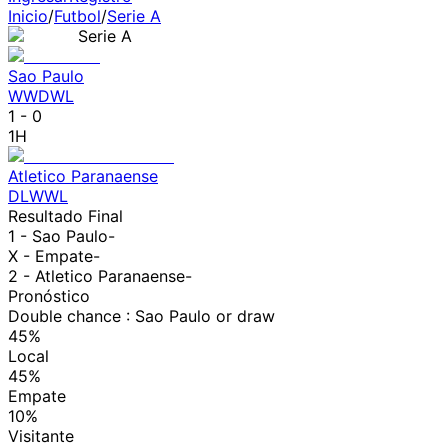
Inicio
/
Futbol
/
Serie A
Serie A
Sao Paulo
W
W
D
W
L
1
-
0
1H
Atletico Paranaense
D
L
W
W
L
Resultado Final
1 -
Sao Paulo
-
X - Empate
-
2 -
Atletico Paranaense
-
Pronóstico
Double chance : Sao Paulo or draw
45%
Local
45%
Empate
10%
Visitante