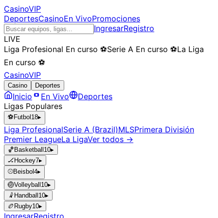
CasinoVIP
Deportes
Casino
En Vivo
Promociones
Ingresar
Registro
LIVE
Liga Profesional
En curso
⚽
Serie A
En curso
⚽
La Liga
En curso
⚽
CasinoVIP
Casino
Deportes
Inicio
En Vivo
Deportes
Ligas Populares
⚽
Futbol
18
▸
Liga Profesional
Serie A (Brazil)
MLS
Primera División
Premier League
La Liga
Ver todos →
🏀
Basketball
10
▸
🏒
Hockey
7
▸
⚾
Beisbol
4
▸
🏐
Volleyball
10
▸
🤾
Handball
10
▸
🏉
Rugby
10
▸
Ingresar
Registro