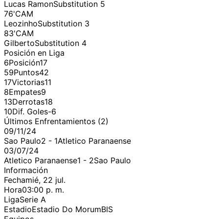
Lucas Ramon
Substitution 5
76
'
CAM
Leozinho
Substitution 3
83
'
CAM
Gilberto
Substitution 4
Posición en Liga
6
Posición
17
59
Puntos
42
17
Victorias
11
8
Empates
9
13
Derrotas
18
10
Dif. Goles
-6
Últimos Enfrentamientos (
2
)
09/11/24
Sao Paulo
2
-
1
Atletico Paranaense
03/07/24
Atletico Paranaense
1
-
2
Sao Paulo
Información
Fecha
mié, 22 jul.
Hora
03:00 p. m.
Liga
Serie A
Estadio
Estadio Do MorumBIS