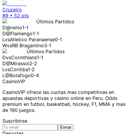
Cruzeiro
#
9
•
52
pts
Últimos Partidos
D
@
remo
1-1
D
@
Flamengo
1-1
L
vs
Atletico Paranaense
0-1
W
vs
RB Bragantino
3-1
Últimos Partidos
D
vs
Corinthians
1-1
D
@
Mirassol
2-2
L
vs
Coritiba
1-2
L
@
Botafogo
0-4
CasinoVIP
CasinoVIP ofrece las cuotas mas competitivas en
apuestas deportivas y casino online en Peru. Odds
premium en futbol, basketball, hockey, F1, MMA y mas
de 190 juegos.
Suscribirse
Enviar
Deportes