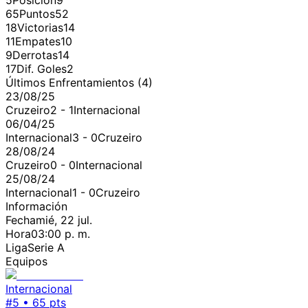
5
Posición
9
65
Puntos
52
18
Victorias
14
11
Empates
10
9
Derrotas
14
17
Dif. Goles
2
Últimos Enfrentamientos (
4
)
23/08/25
Cruzeiro
2
-
1
Internacional
06/04/25
Internacional
3
-
0
Cruzeiro
28/08/24
Cruzeiro
0
-
0
Internacional
25/08/24
Internacional
1
-
0
Cruzeiro
Información
Fecha
mié, 22 jul.
Hora
03:00 p. m.
Liga
Serie A
Equipos
Internacional
#
5
•
65
pts