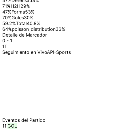
47%
Defensa
53%
71%
H2H
29%
47%
Forma
53%
70%
Goles
30%
59.2%
Total
40.8%
64%
poisson_distribution
36%
Detalle de Marcador
0 - 1
1T
Seguimiento en Vivo
API-Sports
Eventos del Partido
11
'
GOL