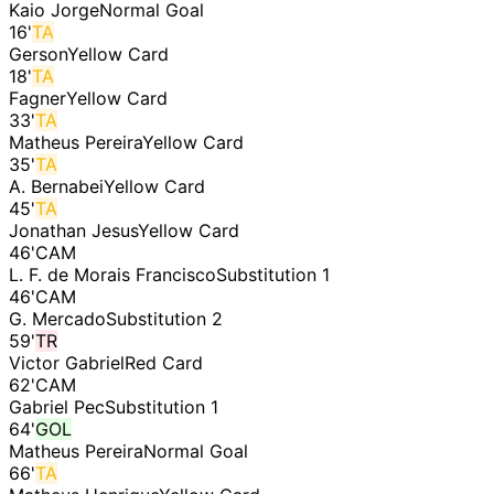
Kaio Jorge
Normal Goal
16
'
TA
Gerson
Yellow Card
18
'
TA
Fagner
Yellow Card
33
'
TA
Matheus Pereira
Yellow Card
35
'
TA
A. Bernabei
Yellow Card
45
'
TA
Jonathan Jesus
Yellow Card
46
'
CAM
L. F. de Morais Francisco
Substitution 1
46
'
CAM
G. Mercado
Substitution 2
59
'
TR
Victor Gabriel
Red Card
62
'
CAM
Gabriel Pec
Substitution 1
64
'
GOL
Matheus Pereira
Normal Goal
66
'
TA