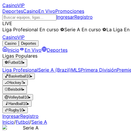
CasinoVIP
Deportes
Casino
En Vivo
Promociones
Ingresar
Registro
LIVE
Liga Profesional
En curso
⚽
Serie A
En curso
⚽
La Liga
En
CasinoVIP
Casino
Deportes
Inicio
En Vivo
Deportes
Ligas Populares
⚽
Futbol
18
▸
Liga Profesional
Serie A (Brazil)
MLS
Primera División
Premi
🏀
Basketball
10
▸
🏒
Hockey
7
▸
⚾
Beisbol
4
▸
🏐
Volleyball
10
▸
🤾
Handball
10
▸
🏉
Rugby
10
▸
Ingresar
Registro
Inicio
/
Futbol
/
Serie A
Serie A