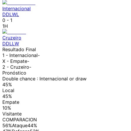
Internacional
D
D
L
W
L
0
-
1
1H
Cruzeiro
D
D
L
L
W
Resultado Final
1 -
Internacional
-
X - Empate
-
2 -
Cruzeiro
-
Pronóstico
Double chance : Internacional or draw
45%
Local
45%
Empate
10%
Visitante
COMPARACION
56%
Ataque
44%