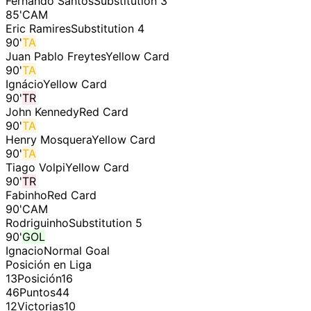
Fernando Santos
Substitution 3
85
'
CAM
Eric Ramires
Substitution 4
90
'
TA
Juan Pablo Freytes
Yellow Card
90
'
TA
Ignácio
Yellow Card
90
'
TR
John Kennedy
Red Card
90
'
TA
Henry Mosquera
Yellow Card
90
'
TA
Tiago Volpi
Yellow Card
90
'
TR
Fabinho
Red Card
90
'
CAM
Rodriguinho
Substitution 5
90
'
GOL
Ignacio
Normal Goal
Posición en Liga
13
Posición
16
46
Puntos
44
12
Victorias
10