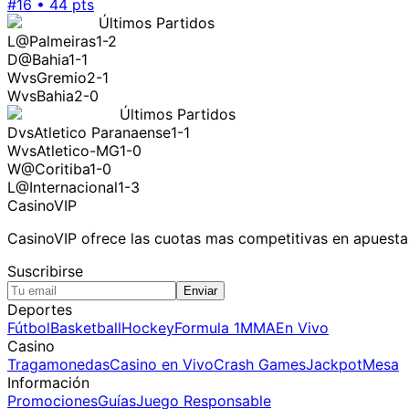
#
16
•
44
pts
Últimos Partidos
L
@
Palmeiras
1-2
D
@
Bahia
1-1
W
vs
Gremio
2-1
W
vs
Bahia
2-0
Últimos Partidos
D
vs
Atletico Paranaense
1-1
W
vs
Atletico-MG
1-0
W
@
Coritiba
1-0
L
@
Internacional
1-3
CasinoVIP
CasinoVIP ofrece las cuotas mas competitivas en apuestas
Suscribirse
Enviar
Deportes
Fútbol
Basketball
Hockey
Formula 1
MMA
En Vivo
Casino
Tragamonedas
Casino en Vivo
Crash Games
Jackpot
Mesa
Información
Promociones
Guías
Juego Responsable