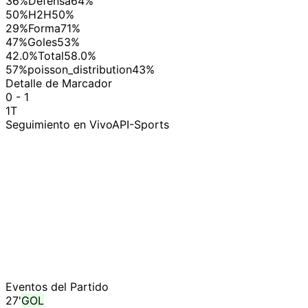
36%
Defensa
64%
50%
H2H
50%
29%
Forma
71%
47%
Goles
53%
42.0%
Total
58.0%
57%
poisson_distribution
43%
Detalle de Marcador
0 - 1
1T
Seguimiento en Vivo
API-Sports
Eventos del Partido
27
'
GOL