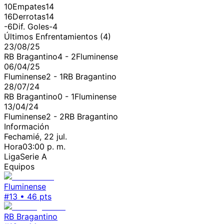
10
Empates
14
16
Derrotas
14
-6
Dif. Goles
-4
Últimos Enfrentamientos (
4
)
23/08/25
RB Bragantino
4
-
2
Fluminense
06/04/25
Fluminense
2
-
1
RB Bragantino
28/07/24
RB Bragantino
0
-
1
Fluminense
13/04/24
Fluminense
2
-
2
RB Bragantino
Información
Fecha
mié, 22 jul.
Hora
03:00 p. m.
Liga
Serie A
Equipos
Fluminense
#
13
•
46
pts
RB Bragantino