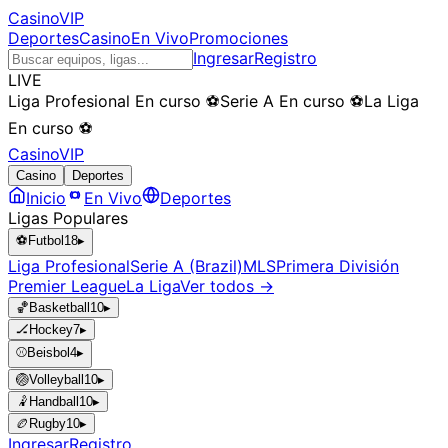
CasinoVIP
Deportes
Casino
En Vivo
Promociones
Ingresar
Registro
LIVE
Liga Profesional
En curso
⚽
Serie A
En curso
⚽
La Liga
En curso
⚽
CasinoVIP
Casino
Deportes
Inicio
En Vivo
Deportes
Ligas Populares
⚽
Futbol
18
▸
Liga Profesional
Serie A (Brazil)
MLS
Primera División
Premier League
La Liga
Ver todos →
🏀
Basketball
10
▸
🏒
Hockey
7
▸
⚾
Beisbol
4
▸
🏐
Volleyball
10
▸
🤾
Handball
10
▸
🏉
Rugby
10
▸
Ingresar
Registro