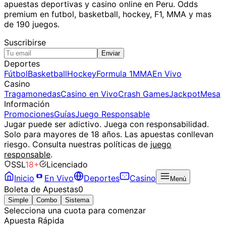
apuestas deportivas y casino online en Peru. Odds
premium en futbol, basketball, hockey, F1, MMA y mas
de 190 juegos.
Suscribirse
Enviar
Deportes
Fútbol
Basketball
Hockey
Formula 1
MMA
En Vivo
Casino
Tragamonedas
Casino en Vivo
Crash Games
Jackpot
Mesa
Información
Promociones
Guías
Juego Responsable
Jugar puede ser adictivo. Juega con responsabilidad.
Solo para mayores de 18 años. Las apuestas conllevan
riesgo. Consulta nuestras políticas de
juego
responsable
.
SSL
18+
Licenciado
Inicio
En Vivo
Deportes
Casino
Menú
Boleta de Apuestas
0
Simple
Combo
Sistema
Selecciona una cuota para comenzar
Apuesta Rápida