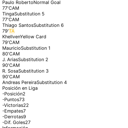
Paulo Roberto
Normal Goal
77
'
CAM
Tinga
Substitution 5
77
'
CAM
Thiago Santos
Substitution 6
79
'
TA
Khellven
Yellow Card
79
'
CAM
Mauricio
Substitution 1
80
'
CAM
J. Arias
Substitution 2
90
'
CAM
R. Sosa
Substitution 3
90
'
CAM
Andreas Pereira
Substitution 4
Posición en Liga
-
Posición
2
-
Puntos
73
-
Victorias
22
-
Empates
7
-
Derrotas
9
-
Dif. Goles
27