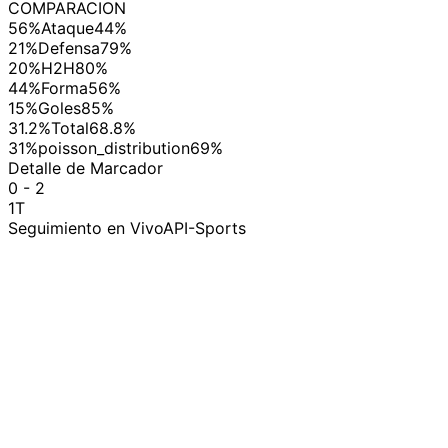
COMPARACION
56%
Ataque
44%
21%
Defensa
79%
20%
H2H
80%
44%
Forma
56%
15%
Goles
85%
31.2%
Total
68.8%
31%
poisson_distribution
69%
Detalle de Marcador
0 - 2
1T
Seguimiento en Vivo
API-Sports