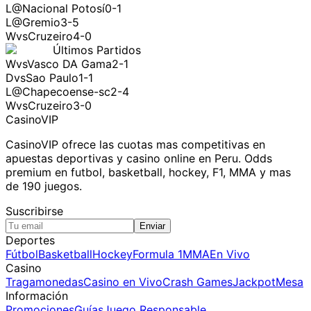
L
@
Nacional Potosí
0-1
L
@
Gremio
3-5
W
vs
Cruzeiro
4-0
Últimos Partidos
W
vs
Vasco DA Gama
2-1
D
vs
Sao Paulo
1-1
L
@
Chapecoense-sc
2-4
W
vs
Cruzeiro
3-0
CasinoVIP
CasinoVIP ofrece las cuotas mas competitivas en
apuestas deportivas y casino online en Peru. Odds
premium en futbol, basketball, hockey, F1, MMA y mas
de 190 juegos.
Suscribirse
Enviar
Deportes
Fútbol
Basketball
Hockey
Formula 1
MMA
En Vivo
Casino
Tragamonedas
Casino en Vivo
Crash Games
Jackpot
Mesa
Información
Promociones
Guías
Juego Responsable