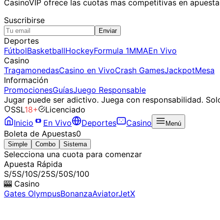
CasinoVIP ofrece las cuotas mas competitivas en apuestas
Suscribirse
Enviar
Deportes
Fútbol
Basketball
Hockey
Formula 1
MMA
En Vivo
Casino
Tragamonedas
Casino en Vivo
Crash Games
Jackpot
Mesa
Información
Promociones
Guías
Juego Responsable
Jugar puede ser adictivo. Juega con responsabilidad. Sol
SSL
18+
Licenciado
Inicio
En Vivo
Deportes
Casino
Menú
Boleta de Apuestas
0
Simple
Combo
Sistema
Selecciona una cuota para comenzar
Apuesta Rápida
S/5
S/10
S/25
S/50
S/100
🎰 Casino
Gates Olympus
Bonanza
Aviator
JetX