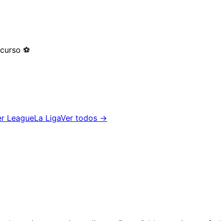
 curso
⚽
er League
La Liga
Ver todos →