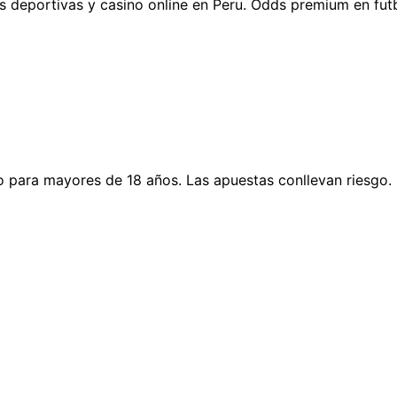
 deportivas y casino online en Peru. Odds premium en futb
o para mayores de 18 años. Las apuestas conllevan riesgo. 