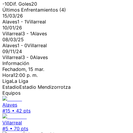
-10
Dif. Goles
20
Últimos Enfrentamientos (
4
)
15/03/26
Alaves
1
-
1
Villarreal
10/01/26
Villarreal
3
-
1
Alaves
08/03/25
Alaves
1
-
0
Villarreal
09/11/24
Villarreal
3
-
0
Alaves
Información
Fecha
dom, 15 mar.
Hora
12:00 p. m.
Liga
La Liga
Estadio
Estadio Mendizorrotza
Equipos
Alaves
#
15
•
42
pts
Villarreal
#
5
•
70
pts