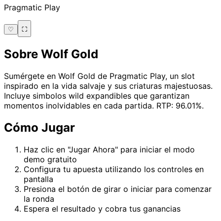
Pragmatic Play
♡
⛶
Sobre
Wolf Gold
Sumérgete en Wolf Gold de Pragmatic Play, un slot
inspirado en la vida salvaje y sus criaturas majestuosas.
Incluye simbolos wild expandibles que garantizan
momentos inolvidables en cada partida. RTP: 96.01%.
Cómo Jugar
Haz clic en "Jugar Ahora" para iniciar el modo
demo gratuito
Configura tu apuesta utilizando los controles en
pantalla
Presiona el botón de girar o iniciar para comenzar
la ronda
Espera el resultado y cobra tus ganancias