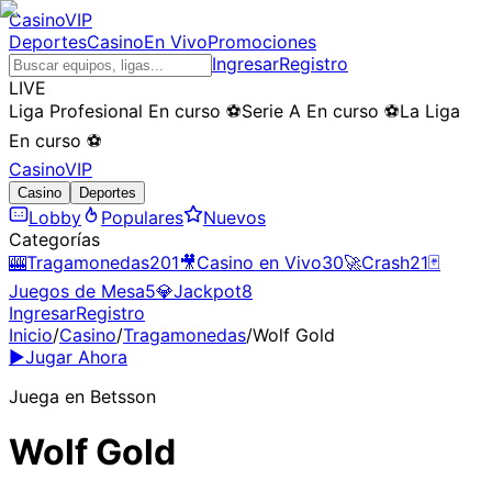
CasinoVIP
Deportes
Casino
En Vivo
Promociones
Ingresar
Registro
LIVE
Liga Profesional
En curso
⚽
Serie A
En curso
⚽
La Liga
En curso
⚽
CasinoVIP
Casino
Deportes
Lobby
Populares
Nuevos
Categorías
🎰
Tragamonedas
201
🎥
Casino en Vivo
30
🚀
Crash
21
🃏
Juegos de Mesa
5
💎
Jackpot
8
Ingresar
Registro
Inicio
/
Casino
/
Tragamonedas
/
Wolf Gold
▶
Jugar Ahora
Juega en
Betsson
Wolf Gold