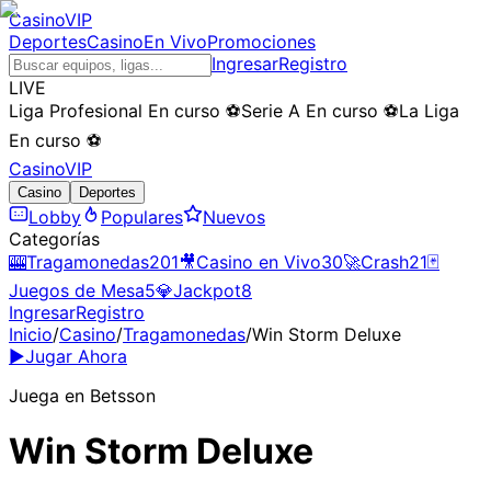
CasinoVIP
Deportes
Casino
En Vivo
Promociones
Ingresar
Registro
LIVE
Liga Profesional
En curso
⚽
Serie A
En curso
⚽
La Liga
En curso
⚽
CasinoVIP
Casino
Deportes
Lobby
Populares
Nuevos
Categorías
🎰
Tragamonedas
201
🎥
Casino en Vivo
30
🚀
Crash
21
🃏
Juegos de Mesa
5
💎
Jackpot
8
Ingresar
Registro
Inicio
/
Casino
/
Tragamonedas
/
Win Storm Deluxe
▶
Jugar Ahora
Juega en
Betsson
Win Storm Deluxe