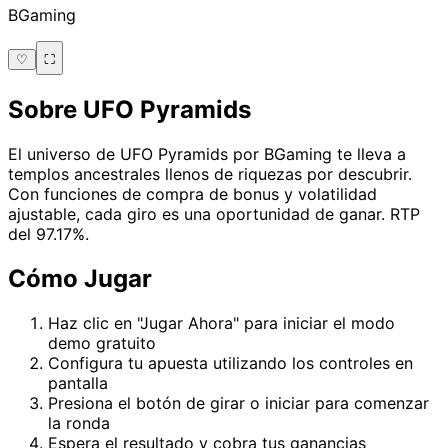
BGaming
♡
⛶
Sobre
UFO Pyramids
El universo de UFO Pyramids por BGaming te lleva a
templos ancestrales llenos de riquezas por descubrir.
Con funciones de compra de bonus y volatilidad
ajustable, cada giro es una oportunidad de ganar. RTP
del 97.17%.
Cómo Jugar
Haz clic en "Jugar Ahora" para iniciar el modo
demo gratuito
Configura tu apuesta utilizando los controles en
pantalla
Presiona el botón de girar o iniciar para comenzar
la ronda
Espera el resultado y cobra tus ganancias