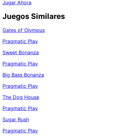
Jugar Ahora
Juegos Similares
Gates of Olympus
Pragmatic Play
Sweet Bonanza
Pragmatic Play
Big Bass Bonanza
Pragmatic Play
The Dog House
Pragmatic Play
Sugar Rush
Pragmatic Play