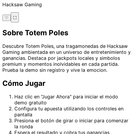
Hacksaw Gaming
♡
⛶
Sobre
Totem Poles
Descubre Totem Poles, una tragamonedas de Hacksaw
Gaming ambientada en un universo de entretenimiento y
ganancias. Destaca por jackpots locales y simbolos
premium y momentos inolvidables en cada partida.
Prueba la demo sin registro y vive la emocion.
Cómo Jugar
Haz clic en "Jugar Ahora" para iniciar el modo
demo gratuito
Configura tu apuesta utilizando los controles en
pantalla
Presiona el botón de girar o iniciar para comenzar
la ronda
Espera el resultado y cobra tus ganancias