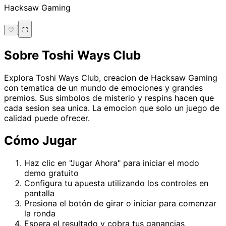
Hacksaw Gaming
♡
⛶
Sobre
Toshi Ways Club
Explora Toshi Ways Club, creacion de Hacksaw Gaming
con tematica de un mundo de emociones y grandes
premios. Sus simbolos de misterio y respins hacen que
cada sesion sea unica. La emocion que solo un juego de
calidad puede ofrecer.
Cómo Jugar
Haz clic en "Jugar Ahora" para iniciar el modo
demo gratuito
Configura tu apuesta utilizando los controles en
pantalla
Presiona el botón de girar o iniciar para comenzar
la ronda
Espera el resultado y cobra tus ganancias