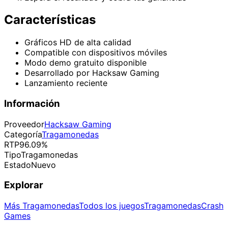
Características
Gráficos HD de alta calidad
Compatible con dispositivos móviles
Modo demo gratuito disponible
Desarrollado por
Hacksaw Gaming
Lanzamiento reciente
Información
Proveedor
Hacksaw Gaming
Categoría
Tragamonedas
RTP
96.09
%
Tipo
Tragamonedas
Estado
Nuevo
Explorar
Más
Tragamonedas
Todos los juegos
Tragamonedas
Crash
Games