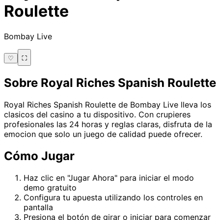
Roulette
Bombay Live
♡
⛶
Sobre
Royal Riches Spanish Roulette
Royal Riches Spanish Roulette de Bombay Live lleva los
clasicos del casino a tu dispositivo. Con crupieres
profesionales las 24 horas y reglas claras, disfruta de la
emocion que solo un juego de calidad puede ofrecer.
Cómo Jugar
Haz clic en "Jugar Ahora" para iniciar el modo
demo gratuito
Configura tu apuesta utilizando los controles en
pantalla
Presiona el botón de girar o iniciar para comenzar