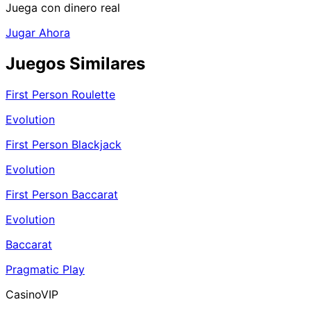
Juega con dinero real
Jugar Ahora
Juegos Similares
First Person Roulette
Evolution
First Person Blackjack
Evolution
First Person Baccarat
Evolution
Baccarat
Pragmatic Play
CasinoVIP