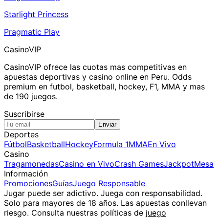
Starlight Princess
Pragmatic Play
CasinoVIP
CasinoVIP ofrece las cuotas mas competitivas en
apuestas deportivas y casino online en Peru. Odds
premium en futbol, basketball, hockey, F1, MMA y mas
de 190 juegos.
Suscribirse
Enviar
Deportes
Fútbol
Basketball
Hockey
Formula 1
MMA
En Vivo
Casino
Tragamonedas
Casino en Vivo
Crash Games
Jackpot
Mesa
Información
Promociones
Guías
Juego Responsable
Jugar puede ser adictivo. Juega con responsabilidad.
Solo para mayores de 18 años. Las apuestas conllevan
riesgo. Consulta nuestras políticas de
juego