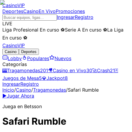
CasinoVIP
Deportes
Casino
En Vivo
Promociones
Ingresar
Registro
LIVE
Liga Profesional
En curso
⚽
Serie A
En curso
⚽
La Liga
En curso
⚽
CasinoVIP
Casino
Deportes
Lobby
Populares
Nuevos
Categorías
🎰
Tragamonedas
201
🎥
Casino en Vivo
30
🚀
Crash
21
🃏
Juegos de Mesa
5
💎
Jackpot
8
Ingresar
Registro
Inicio
/
Casino
/
Tragamonedas
/
Safari Rumble
▶
Jugar Ahora
Juega en
Betsson
Safari Rumble