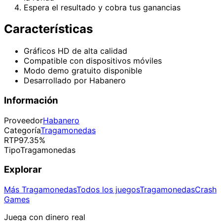
Espera el resultado y cobra tus ganancias
Características
Gráficos HD de alta calidad
Compatible con dispositivos móviles
Modo demo gratuito disponible
Desarrollado por
Habanero
Información
Proveedor
Habanero
Categoría
Tragamonedas
RTP
97.35
%
Tipo
Tragamonedas
Explorar
Más
Tragamonedas
Todos los juegos
Tragamonedas
Crash
Games
Juega con dinero real