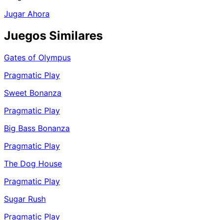
Jugar Ahora
Juegos Similares
Gates of Olympus
Pragmatic Play
Sweet Bonanza
Pragmatic Play
Big Bass Bonanza
Pragmatic Play
The Dog House
Pragmatic Play
Sugar Rush
Pragmatic Play