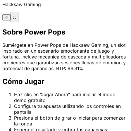
Hacksaw Gaming
♡
⛶
Sobre
Power Pops
Sumérgete en Power Pops de Hacksaw Gaming, un slot
inspirado en un escenario emocionante de juego y
fortuna. Incluye mecanica de cascada y multiplicadores
crecientes que garantizan sesiones llenas de emocion y
potencial de ganancias. RTP: 96.31%.
Cómo Jugar
Haz clic en "Jugar Ahora" para iniciar el modo
demo gratuito
Configura tu apuesta utilizando los controles en
pantalla
Presiona el botón de girar o iniciar para comenzar
la ronda
Espera el resultado y cobra tus ganancias