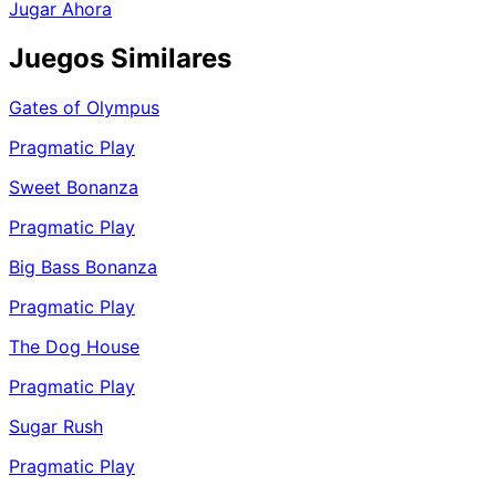
Jugar Ahora
Juegos Similares
Gates of Olympus
Pragmatic Play
Sweet Bonanza
Pragmatic Play
Big Bass Bonanza
Pragmatic Play
The Dog House
Pragmatic Play
Sugar Rush
Pragmatic Play