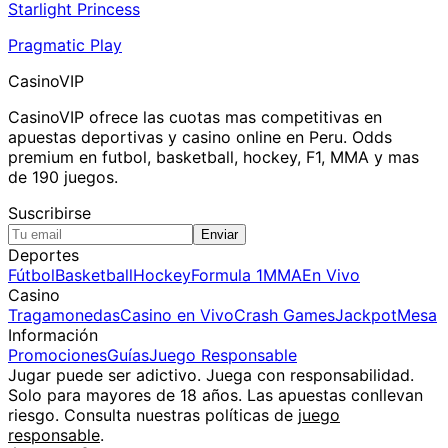
Starlight Princess
Pragmatic Play
CasinoVIP
CasinoVIP ofrece las cuotas mas competitivas en
apuestas deportivas y casino online en Peru. Odds
premium en futbol, basketball, hockey, F1, MMA y mas
de 190 juegos.
Suscribirse
Enviar
Deportes
Fútbol
Basketball
Hockey
Formula 1
MMA
En Vivo
Casino
Tragamonedas
Casino en Vivo
Crash Games
Jackpot
Mesa
Información
Promociones
Guías
Juego Responsable
Jugar puede ser adictivo. Juega con responsabilidad.
Solo para mayores de 18 años. Las apuestas conllevan
riesgo. Consulta nuestras políticas de
juego
responsable
.