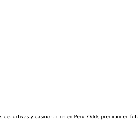
 deportivas y casino online en Peru. Odds premium en futb