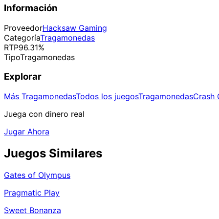
Información
Proveedor
Hacksaw Gaming
Categoría
Tragamonedas
RTP
96.31
%
Tipo
Tragamonedas
Explorar
Más
Tragamonedas
Todos los juegos
Tragamonedas
Crash
Juega con dinero real
Jugar Ahora
Juegos Similares
Gates of Olympus
Pragmatic Play
Sweet Bonanza