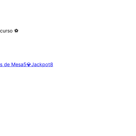
 curso
⚽
s de Mesa
5
💎
Jackpot
8