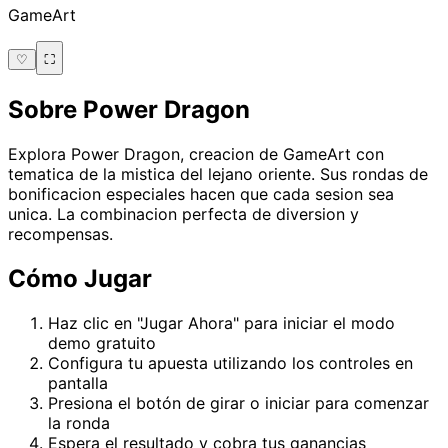
GameArt
♡
⛶
Sobre
Power Dragon
Explora Power Dragon, creacion de GameArt con
tematica de la mistica del lejano oriente. Sus rondas de
bonificacion especiales hacen que cada sesion sea
unica. La combinacion perfecta de diversion y
recompensas.
Cómo Jugar
Haz clic en "Jugar Ahora" para iniciar el modo
demo gratuito
Configura tu apuesta utilizando los controles en
pantalla
Presiona el botón de girar o iniciar para comenzar
la ronda
Espera el resultado y cobra tus ganancias