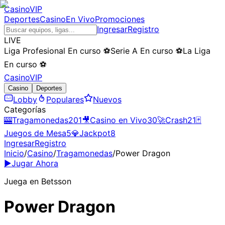
CasinoVIP
Deportes
Casino
En Vivo
Promociones
Ingresar
Registro
LIVE
Liga Profesional
En curso
⚽
Serie A
En curso
⚽
La Liga
En curso
⚽
CasinoVIP
Casino
Deportes
Lobby
Populares
Nuevos
Categorías
🎰
Tragamonedas
201
🎥
Casino en Vivo
30
🚀
Crash
21
🃏
Juegos de Mesa
5
💎
Jackpot
8
Ingresar
Registro
Inicio
/
Casino
/
Tragamonedas
/
Power Dragon
▶
Jugar Ahora
Juega en
Betsson
Power Dragon