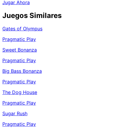
Jugar Ahora
Juegos Similares
Gates of Olympus
Pragmatic Play
Sweet Bonanza
Pragmatic Play
Big Bass Bonanza
Pragmatic Play
The Dog House
Pragmatic Play
Sugar Rush
Pragmatic Play