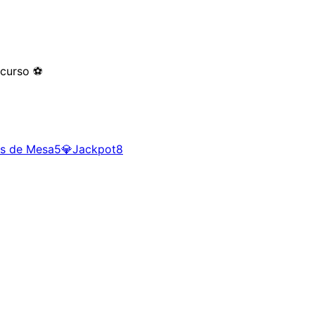
 curso
⚽
s de Mesa
5
💎
Jackpot
8