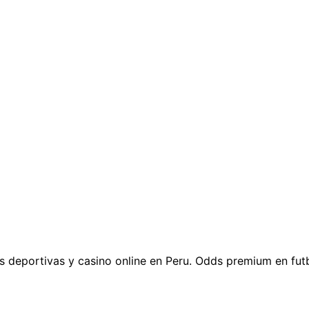
 deportivas y casino online en Peru. Odds premium en futb