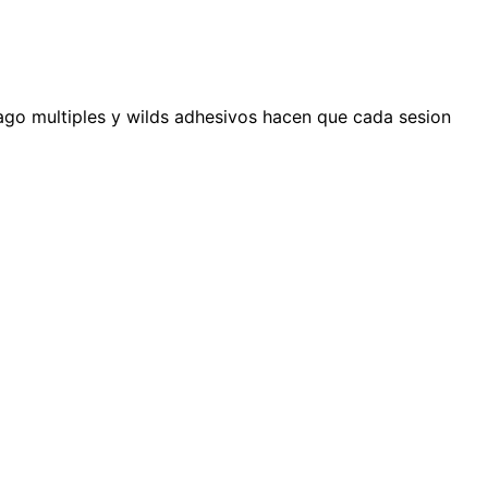
pago multiples y wilds adhesivos hacen que cada sesion