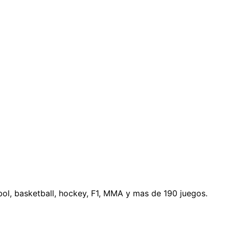
ol, basketball, hockey, F1, MMA y mas de 190 juegos.