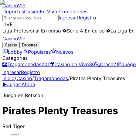
CasinoVIP
Deportes
Casino
En Vivo
Promociones
Ingresar
Registro
LIVE
Liga Profesional
En curso
⚽
Serie A
En curso
⚽
La Liga
En
CasinoVIP
Casino
Deportes
Lobby
Populares
Nuevos
Categorías
🎰
Tragamonedas
201
🎥
Casino en Vivo
30
🚀
Crash
21
🃏
Juego
Ingresar
Registro
Inicio
/
Casino
/
Tragamonedas
/
Pirates Plenty Treasures
▶
Jugar Ahora
Juega en
Betsson
Pirates Plenty Treasures
Red Tiger