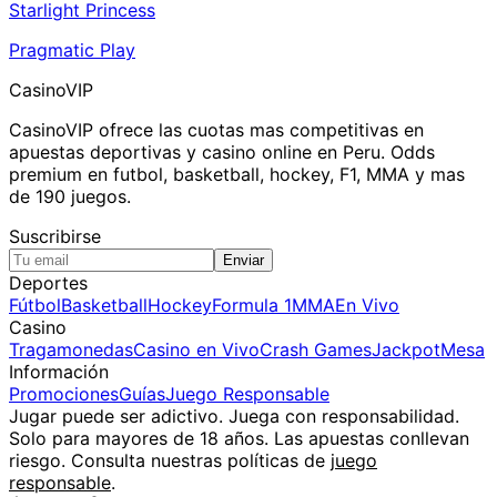
Starlight Princess
Pragmatic Play
CasinoVIP
CasinoVIP ofrece las cuotas mas competitivas en
apuestas deportivas y casino online en Peru. Odds
premium en futbol, basketball, hockey, F1, MMA y mas
de 190 juegos.
Suscribirse
Enviar
Deportes
Fútbol
Basketball
Hockey
Formula 1
MMA
En Vivo
Casino
Tragamonedas
Casino en Vivo
Crash Games
Jackpot
Mesa
Información
Promociones
Guías
Juego Responsable
Jugar puede ser adictivo. Juega con responsabilidad.
Solo para mayores de 18 años. Las apuestas conllevan
riesgo. Consulta nuestras políticas de
juego
responsable
.