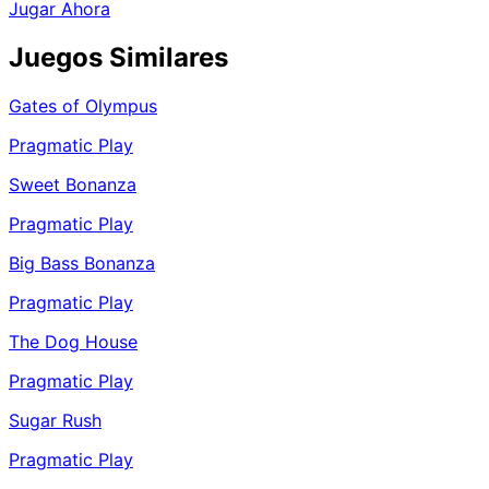
Jugar Ahora
Juegos Similares
Gates of Olympus
Pragmatic Play
Sweet Bonanza
Pragmatic Play
Big Bass Bonanza
Pragmatic Play
The Dog House
Pragmatic Play
Sugar Rush
Pragmatic Play