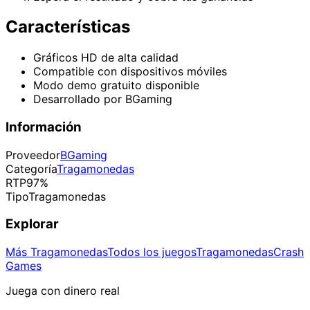
Características
Gráficos HD de alta calidad
Compatible con dispositivos móviles
Modo demo gratuito disponible
Desarrollado por
BGaming
Información
Proveedor
BGaming
Categoría
Tragamonedas
RTP
97
%
Tipo
Tragamonedas
Explorar
Más
Tragamonedas
Todos los juegos
Tragamonedas
Crash
Games
Juega con dinero real