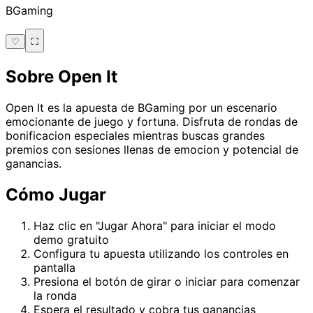
BGaming
♡
⛶
Sobre
Open It
Open It es la apuesta de BGaming por un escenario
emocionante de juego y fortuna. Disfruta de rondas de
bonificacion especiales mientras buscas grandes
premios con sesiones llenas de emocion y potencial de
ganancias.
Cómo Jugar
Haz clic en "Jugar Ahora" para iniciar el modo
demo gratuito
Configura tu apuesta utilizando los controles en
pantalla
Presiona el botón de girar o iniciar para comenzar
la ronda
Espera el resultado y cobra tus ganancias