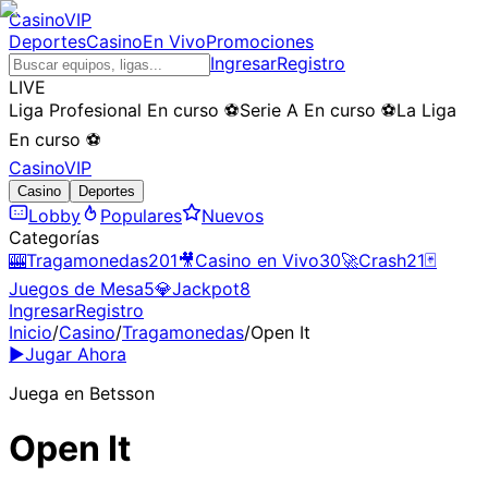
CasinoVIP
Deportes
Casino
En Vivo
Promociones
Ingresar
Registro
LIVE
Liga Profesional
En curso
⚽
Serie A
En curso
⚽
La Liga
En curso
⚽
CasinoVIP
Casino
Deportes
Lobby
Populares
Nuevos
Categorías
🎰
Tragamonedas
201
🎥
Casino en Vivo
30
🚀
Crash
21
🃏
Juegos de Mesa
5
💎
Jackpot
8
Ingresar
Registro
Inicio
/
Casino
/
Tragamonedas
/
Open It
▶
Jugar Ahora
Juega en
Betsson
Open It