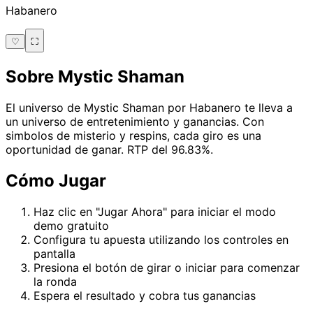
Habanero
♡
⛶
Sobre
Mystic Shaman
El universo de Mystic Shaman por Habanero te lleva a
un universo de entretenimiento y ganancias. Con
simbolos de misterio y respins, cada giro es una
oportunidad de ganar. RTP del 96.83%.
Cómo Jugar
Haz clic en "Jugar Ahora" para iniciar el modo
demo gratuito
Configura tu apuesta utilizando los controles en
pantalla
Presiona el botón de girar o iniciar para comenzar
la ronda
Espera el resultado y cobra tus ganancias