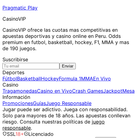
Pragmatic Play
CasinoVIP
CasinoVIP ofrece las cuotas mas competitivas en
apuestas deportivas y casino online en Peru. Odds
premium en futbol, basketball, hockey, F1, MMA y mas
de 190 juegos.
Suscribirse
Enviar
Deportes
Fútbol
Basketball
Hockey
Formula 1
MMA
En Vivo
Casino
Tragamonedas
Casino en Vivo
Crash Games
Jackpot
Mesa
Información
Promociones
Guías
Juego Responsable
Jugar puede ser adictivo. Juega con responsabilidad.
Solo para mayores de 18 años. Las apuestas conllevan
riesgo. Consulta nuestras políticas de
juego
responsable
.
SSL
18+
Licenciado