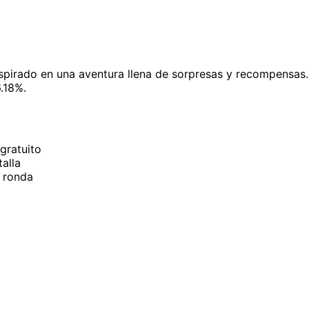
pirado en una aventura llena de sorpresas y recompensas. 
.18%.
gratuito
alla
a ronda