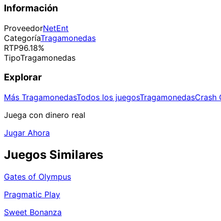
Información
Proveedor
NetEnt
Categoría
Tragamonedas
RTP
96.18
%
Tipo
Tragamonedas
Explorar
Más
Tragamonedas
Todos los juegos
Tragamonedas
Crash
Juega con dinero real
Jugar Ahora
Juegos Similares
Gates of Olympus
Pragmatic Play
Sweet Bonanza