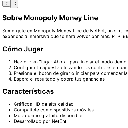
♡
⛶
Sobre
Monopoly Money Line
Sumérgete en Monopoly Money Line de NetEnt, un slot ins
experiencia inmersiva que te hara volver por mas. RTP: 96
Cómo Jugar
Haz clic en "Jugar Ahora" para iniciar el modo demo 
Configura tu apuesta utilizando los controles en pant
Presiona el botón de girar o iniciar para comenzar l
Espera el resultado y cobra tus ganancias
Características
Gráficos HD de alta calidad
Compatible con dispositivos móviles
Modo demo gratuito disponible
Desarrollado por
NetEnt