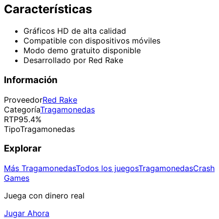
Características
Gráficos HD de alta calidad
Compatible con dispositivos móviles
Modo demo gratuito disponible
Desarrollado por
Red Rake
Información
Proveedor
Red Rake
Categoría
Tragamonedas
RTP
95.4
%
Tipo
Tragamonedas
Explorar
Más
Tragamonedas
Todos los juegos
Tragamonedas
Crash
Games
Juega con dinero real
Jugar Ahora