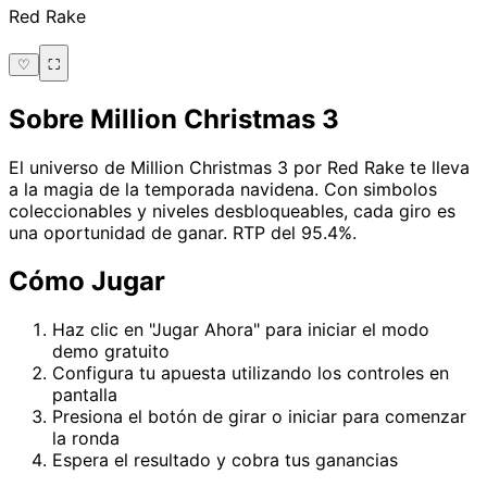
Red Rake
♡
⛶
Sobre
Million Christmas 3
El universo de Million Christmas 3 por Red Rake te lleva
a la magia de la temporada navidena. Con simbolos
coleccionables y niveles desbloqueables, cada giro es
una oportunidad de ganar. RTP del 95.4%.
Cómo Jugar
Haz clic en "Jugar Ahora" para iniciar el modo
demo gratuito
Configura tu apuesta utilizando los controles en
pantalla
Presiona el botón de girar o iniciar para comenzar
la ronda
Espera el resultado y cobra tus ganancias