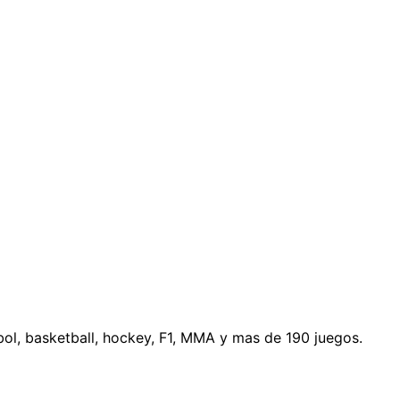
ol, basketball, hockey, F1, MMA y mas de 190 juegos.