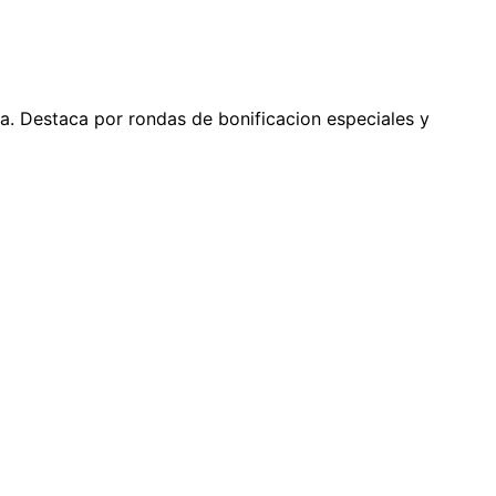
. Destaca por rondas de bonificacion especiales y