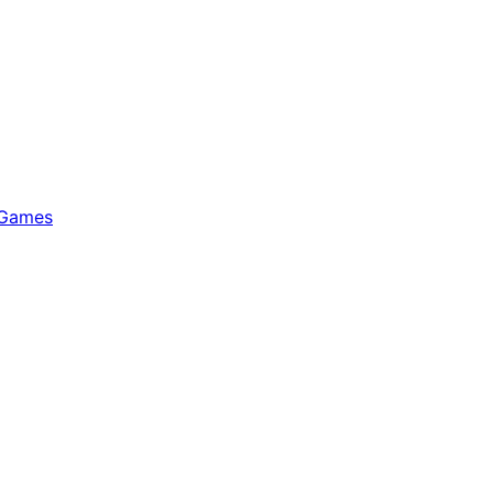
 Games