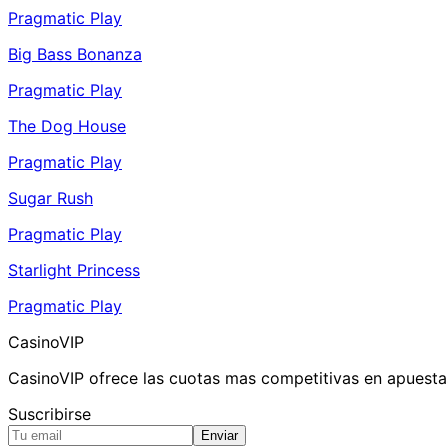
Pragmatic Play
Big Bass Bonanza
Pragmatic Play
The Dog House
Pragmatic Play
Sugar Rush
Pragmatic Play
Starlight Princess
Pragmatic Play
CasinoVIP
CasinoVIP ofrece las cuotas mas competitivas en apuestas
Suscribirse
Enviar