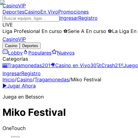
CasinoVIP
Deportes
Casino
En Vivo
Promociones
Ingresar
Registro
LIVE
Liga Profesional
En curso
⚽
Serie A
En curso
⚽
La Liga
En
CasinoVIP
Casino
Deportes
Lobby
Populares
Nuevos
Categorías
🎰
Tragamonedas
201
🎥
Casino en Vivo
30
🚀
Crash
21
🃏
Juego
Ingresar
Registro
Inicio
/
Casino
/
Tragamonedas
/
Miko Festival
▶
Jugar Ahora
Juega en
Betsson
Miko Festival
OneTouch