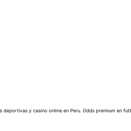
 deportivas y casino online en Peru. Odds premium en futb