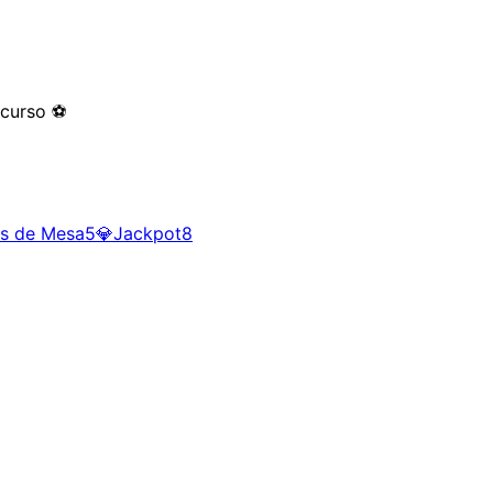
 curso
⚽
s de Mesa
5
💎
Jackpot
8