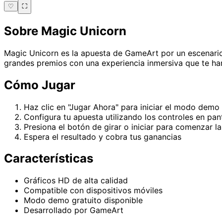
♡
⛶
Sobre
Magic Unicorn
Magic Unicorn es la apuesta de GameArt por un escenario
grandes premios con una experiencia inmersiva que te ha
Cómo Jugar
Haz clic en "Jugar Ahora" para iniciar el modo demo 
Configura tu apuesta utilizando los controles en pant
Presiona el botón de girar o iniciar para comenzar l
Espera el resultado y cobra tus ganancias
Características
Gráficos HD de alta calidad
Compatible con dispositivos móviles
Modo demo gratuito disponible
Desarrollado por
GameArt