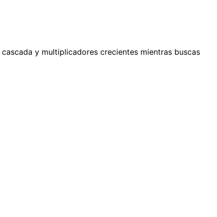
 cascada y multiplicadores crecientes mientras buscas