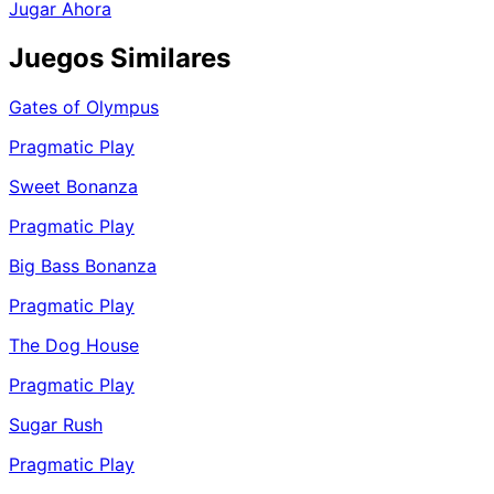
Jugar Ahora
Juegos Similares
Gates of Olympus
Pragmatic Play
Sweet Bonanza
Pragmatic Play
Big Bass Bonanza
Pragmatic Play
The Dog House
Pragmatic Play
Sugar Rush
Pragmatic Play