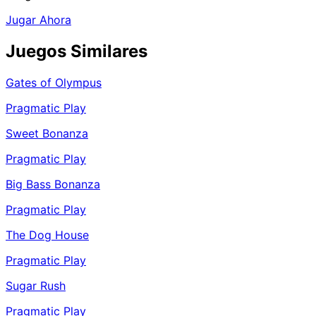
Jugar Ahora
Juegos Similares
Gates of Olympus
Pragmatic Play
Sweet Bonanza
Pragmatic Play
Big Bass Bonanza
Pragmatic Play
The Dog House
Pragmatic Play
Sugar Rush
Pragmatic Play