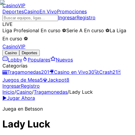
CasinoVIP
Deportes
Casino
En Vivo
Promociones
Ingresar
Registro
LIVE
Liga Profesional
En curso
⚽
Serie A
En curso
⚽
La Liga
En curso
⚽
CasinoVIP
Casino
Deportes
Lobby
Populares
Nuevos
Categorías
🎰
Tragamonedas
201
🎥
Casino en Vivo
30
🚀
Crash
21
🃏
Juegos de Mesa
5
💎
Jackpot
8
Ingresar
Registro
Inicio
/
Casino
/
Tragamonedas
/
Lady Luck
▶
Jugar Ahora
Juega en
Betsson
Lady Luck