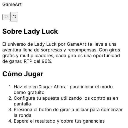
GameArt
♡
⛶
Sobre
Lady Luck
El universo de Lady Luck por GameArt te lleva a una
aventura llena de sorpresas y recompensas. Con giros
gratis y multiplicadores, cada giro es una oportunidad
de ganar. RTP del 96%.
Cómo Jugar
Haz clic en "Jugar Ahora" para iniciar el modo
demo gratuito
Configura tu apuesta utilizando los controles en
pantalla
Presiona el botón de girar o iniciar para comenzar
la ronda
Espera el resultado y cobra tus ganancias