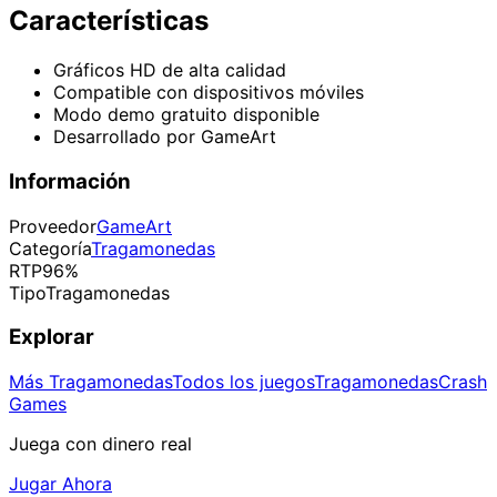
Características
Gráficos HD de alta calidad
Compatible con dispositivos móviles
Modo demo gratuito disponible
Desarrollado por
GameArt
Información
Proveedor
GameArt
Categoría
Tragamonedas
RTP
96
%
Tipo
Tragamonedas
Explorar
Más
Tragamonedas
Todos los juegos
Tragamonedas
Crash
Games
Juega con dinero real
Jugar Ahora