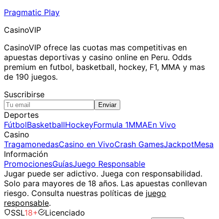
Pragmatic Play
CasinoVIP
CasinoVIP ofrece las cuotas mas competitivas en
apuestas deportivas y casino online en Peru. Odds
premium en futbol, basketball, hockey, F1, MMA y mas
de 190 juegos.
Suscribirse
Enviar
Deportes
Fútbol
Basketball
Hockey
Formula 1
MMA
En Vivo
Casino
Tragamonedas
Casino en Vivo
Crash Games
Jackpot
Mesa
Información
Promociones
Guías
Juego Responsable
Jugar puede ser adictivo. Juega con responsabilidad.
Solo para mayores de 18 años. Las apuestas conllevan
riesgo. Consulta nuestras políticas de
juego
responsable
.
SSL
18+
Licenciado