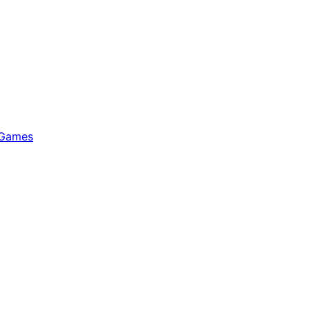
 Games