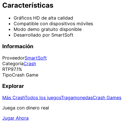
Características
Gráficos HD de alta calidad
Compatible con dispositivos móviles
Modo demo gratuito disponible
Desarrollado por
SmartSoft
Información
Proveedor
SmartSoft
Categoría
Crash
RTP
97.1
%
Tipo
Crash Game
Explorar
Más
Crash
Todos los juegos
Tragamonedas
Crash Games
Juega con dinero real
Jugar Ahora