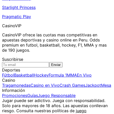
Starlight Princess
Pragmatic Play
CasinoVIP
CasinoVIP ofrece las cuotas mas competitivas en
apuestas deportivas y casino online en Peru. Odds
premium en futbol, basketball, hockey, F1, MMA y mas
de 190 juegos.
Suscribirse
Enviar
Deportes
Fútbol
Basketball
Hockey
Formula 1
MMA
En Vivo
Casino
Tragamonedas
Casino en Vivo
Crash Games
Jackpot
Mesa
Información
Promociones
Guías
Juego Responsable
Jugar puede ser adictivo. Juega con responsabilidad.
Solo para mayores de 18 años. Las apuestas conllevan
riesgo. Consulta nuestras políticas de
juego