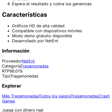
Espera el resultado y cobra tus ganancias
Características
Gráficos HD de alta calidad
Compatible con dispositivos móviles
Modo demo gratuito disponible
Desarrollado por
NetEnt
Información
Proveedor
NetEnt
Categoría
Tragamonedas
RTP
96.01
%
Tipo
Tragamonedas
Explorar
Más
Tragamonedas
Todos los juegos
Tragamonedas
Crash
Games
Juega con dinero real