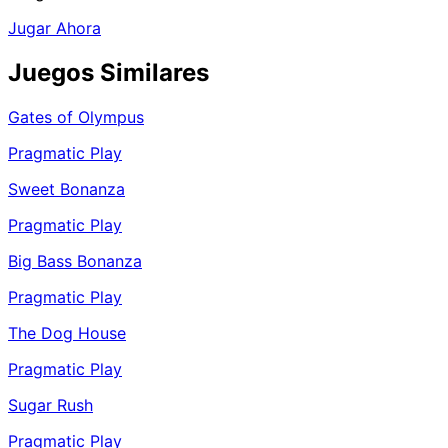
Jugar Ahora
Juegos Similares
Gates of Olympus
Pragmatic Play
Sweet Bonanza
Pragmatic Play
Big Bass Bonanza
Pragmatic Play
The Dog House
Pragmatic Play
Sugar Rush
Pragmatic Play