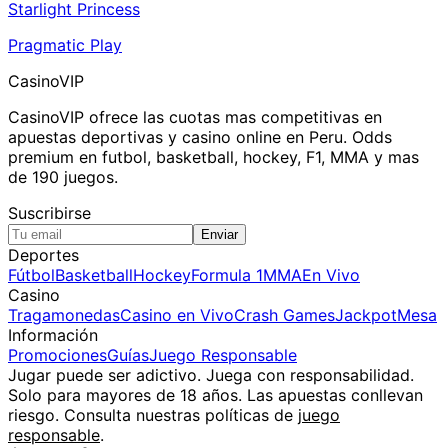
Starlight Princess
Pragmatic Play
CasinoVIP
CasinoVIP ofrece las cuotas mas competitivas en
apuestas deportivas y casino online en Peru. Odds
premium en futbol, basketball, hockey, F1, MMA y mas
de 190 juegos.
Suscribirse
Enviar
Deportes
Fútbol
Basketball
Hockey
Formula 1
MMA
En Vivo
Casino
Tragamonedas
Casino en Vivo
Crash Games
Jackpot
Mesa
Información
Promociones
Guías
Juego Responsable
Jugar puede ser adictivo. Juega con responsabilidad.
Solo para mayores de 18 años. Las apuestas conllevan
riesgo. Consulta nuestras políticas de
juego
responsable
.