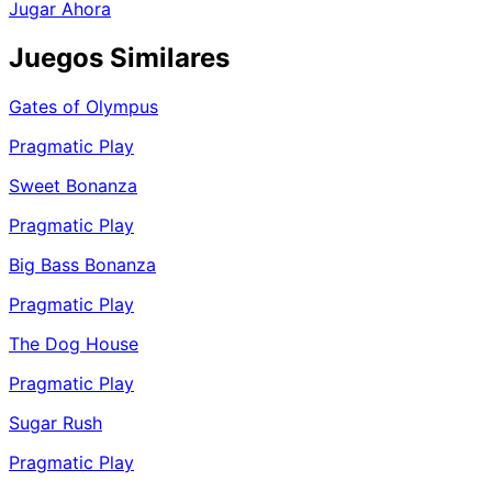
Jugar Ahora
Juegos Similares
Gates of Olympus
Pragmatic Play
Sweet Bonanza
Pragmatic Play
Big Bass Bonanza
Pragmatic Play
The Dog House
Pragmatic Play
Sugar Rush
Pragmatic Play