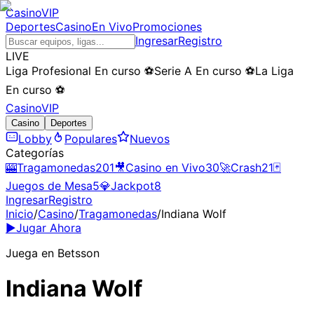
CasinoVIP
Deportes
Casino
En Vivo
Promociones
Ingresar
Registro
LIVE
Liga Profesional
En curso
⚽
Serie A
En curso
⚽
La Liga
En curso
⚽
CasinoVIP
Casino
Deportes
Lobby
Populares
Nuevos
Categorías
🎰
Tragamonedas
201
🎥
Casino en Vivo
30
🚀
Crash
21
🃏
Juegos de Mesa
5
💎
Jackpot
8
Ingresar
Registro
Inicio
/
Casino
/
Tragamonedas
/
Indiana Wolf
▶
Jugar Ahora
Juega en
Betsson
Indiana Wolf