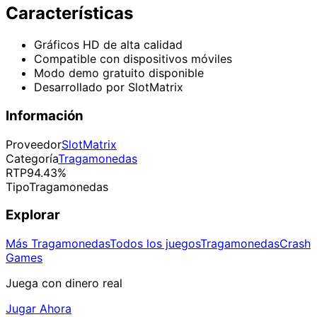
Características
Gráficos HD de alta calidad
Compatible con dispositivos móviles
Modo demo gratuito disponible
Desarrollado por
SlotMatrix
Información
Proveedor
SlotMatrix
Categoría
Tragamonedas
RTP
94.43
%
Tipo
Tragamonedas
Explorar
Más
Tragamonedas
Todos los juegos
Tragamonedas
Crash
Games
Juega con dinero real
Jugar Ahora