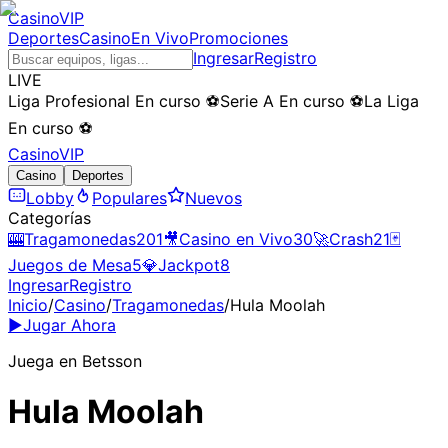
CasinoVIP
Deportes
Casino
En Vivo
Promociones
Ingresar
Registro
LIVE
Liga Profesional
En curso
⚽
Serie A
En curso
⚽
La Liga
En curso
⚽
CasinoVIP
Casino
Deportes
Lobby
Populares
Nuevos
Categorías
🎰
Tragamonedas
201
🎥
Casino en Vivo
30
🚀
Crash
21
🃏
Juegos de Mesa
5
💎
Jackpot
8
Ingresar
Registro
Inicio
/
Casino
/
Tragamonedas
/
Hula Moolah
▶
Jugar Ahora
Juega en
Betsson
Hula Moolah