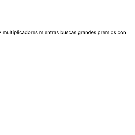
 y multiplicadores mientras buscas grandes premios con