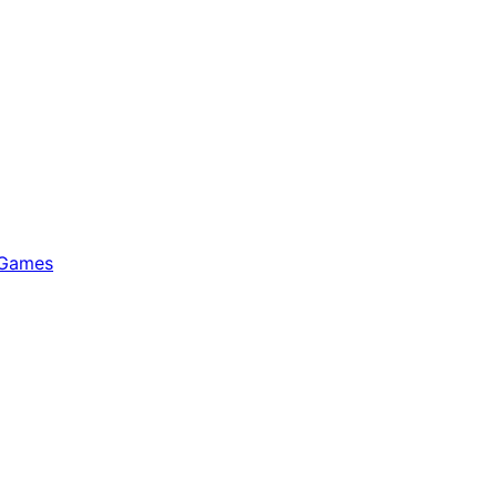
 Games