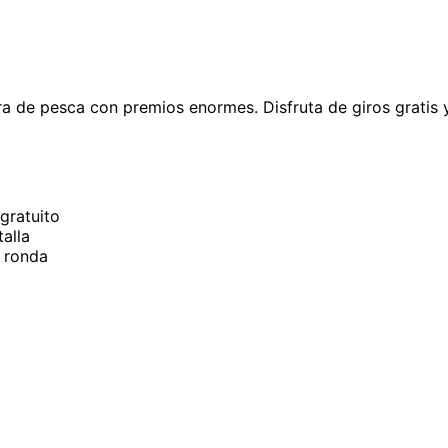
ra de pesca con premios enormes. Disfruta de giros gratis
gratuito
alla
a ronda