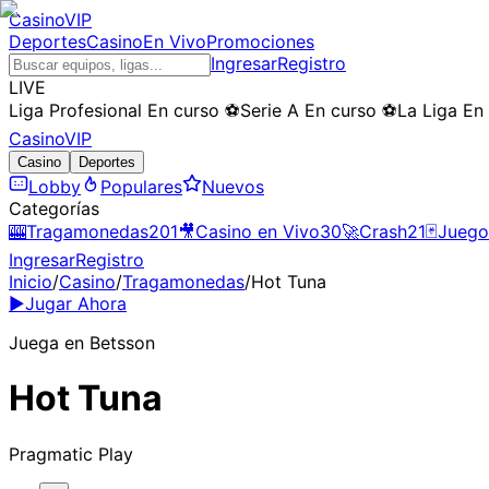
CasinoVIP
Deportes
Casino
En Vivo
Promociones
Ingresar
Registro
LIVE
Liga Profesional
En curso
⚽
Serie A
En curso
⚽
La Liga
En
CasinoVIP
Casino
Deportes
Lobby
Populares
Nuevos
Categorías
🎰
Tragamonedas
201
🎥
Casino en Vivo
30
🚀
Crash
21
🃏
Juego
Ingresar
Registro
Inicio
/
Casino
/
Tragamonedas
/
Hot Tuna
▶
Jugar Ahora
Juega en
Betsson
Hot Tuna
Pragmatic Play