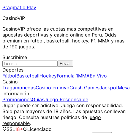
Pragmatic Play
CasinoVIP
CasinoVIP ofrece las cuotas mas competitivas en
apuestas deportivas y casino online en Peru. Odds
premium en futbol, basketball, hockey, F1, MMA y mas
de 190 juegos.
Suscribirse
Enviar
Deportes
Fútbol
Basketball
Hockey
Formula 1
MMA
En Vivo
Casino
Tragamonedas
Casino en Vivo
Crash Games
Jackpot
Mesa
Información
Promociones
Guías
Juego Responsable
Jugar puede ser adictivo. Juega con responsabilidad.
Solo para mayores de 18 años. Las apuestas conllevan
riesgo. Consulta nuestras políticas de
juego
responsable
.
SSL
18+
Licenciado