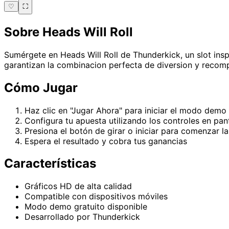
♡
⛶
Sobre
Heads Will Roll
Sumérgete en Heads Will Roll de Thunderkick, un slot in
garantizan la combinacion perfecta de diversion y recom
Cómo Jugar
Haz clic en "Jugar Ahora" para iniciar el modo demo 
Configura tu apuesta utilizando los controles en pant
Presiona el botón de girar o iniciar para comenzar l
Espera el resultado y cobra tus ganancias
Características
Gráficos HD de alta calidad
Compatible con dispositivos móviles
Modo demo gratuito disponible
Desarrollado por
Thunderkick