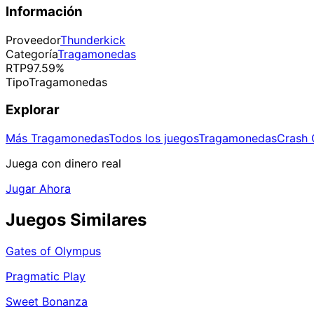
Información
Proveedor
Thunderkick
Categoría
Tragamonedas
RTP
97.59
%
Tipo
Tragamonedas
Explorar
Más
Tragamonedas
Todos los juegos
Tragamonedas
Crash
Juega con dinero real
Jugar Ahora
Juegos Similares
Gates of Olympus
Pragmatic Play
Sweet Bonanza