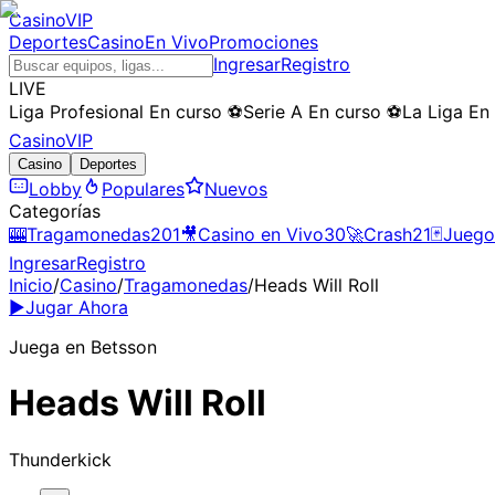
CasinoVIP
Deportes
Casino
En Vivo
Promociones
Ingresar
Registro
LIVE
Liga Profesional
En curso
⚽
Serie A
En curso
⚽
La Liga
En
CasinoVIP
Casino
Deportes
Lobby
Populares
Nuevos
Categorías
🎰
Tragamonedas
201
🎥
Casino en Vivo
30
🚀
Crash
21
🃏
Juego
Ingresar
Registro
Inicio
/
Casino
/
Tragamonedas
/
Heads Will Roll
▶
Jugar Ahora
Juega en
Betsson
Heads Will Roll
Thunderkick