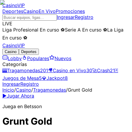
CasinoVIP
Deportes
Casino
En Vivo
Promociones
Ingresar
Registro
LIVE
Liga Profesional
En curso
⚽
Serie A
En curso
⚽
La Liga
En curso
⚽
CasinoVIP
Casino
Deportes
Lobby
Populares
Nuevos
Categorías
🎰
Tragamonedas
201
🎥
Casino en Vivo
30
🚀
Crash
21
🃏
Juegos de Mesa
5
💎
Jackpot
8
Ingresar
Registro
Inicio
/
Casino
/
Tragamonedas
/
Grunt Gold
▶
Jugar Ahora
Juega en
Betsson
Grunt Gold