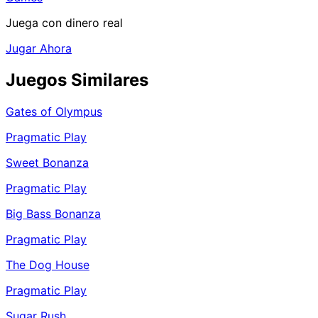
Juega con dinero real
Jugar Ahora
Juegos Similares
Gates of Olympus
Pragmatic Play
Sweet Bonanza
Pragmatic Play
Big Bass Bonanza
Pragmatic Play
The Dog House
Pragmatic Play
Sugar Rush