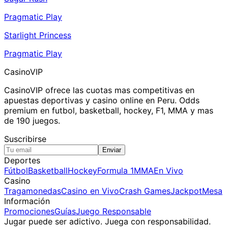
Pragmatic Play
Starlight Princess
Pragmatic Play
CasinoVIP
CasinoVIP ofrece las cuotas mas competitivas en
apuestas deportivas y casino online en Peru. Odds
premium en futbol, basketball, hockey, F1, MMA y mas
de 190 juegos.
Suscribirse
Enviar
Deportes
Fútbol
Basketball
Hockey
Formula 1
MMA
En Vivo
Casino
Tragamonedas
Casino en Vivo
Crash Games
Jackpot
Mesa
Información
Promociones
Guías
Juego Responsable
Jugar puede ser adictivo. Juega con responsabilidad.