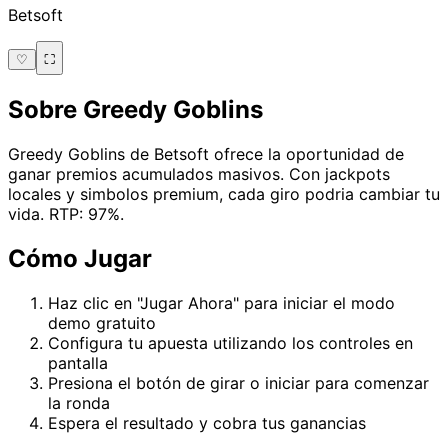
Betsoft
♡
⛶
Sobre
Greedy Goblins
Greedy Goblins de Betsoft ofrece la oportunidad de
ganar premios acumulados masivos. Con jackpots
locales y simbolos premium, cada giro podria cambiar tu
vida. RTP: 97%.
Cómo Jugar
Haz clic en "Jugar Ahora" para iniciar el modo
demo gratuito
Configura tu apuesta utilizando los controles en
pantalla
Presiona el botón de girar o iniciar para comenzar
la ronda
Espera el resultado y cobra tus ganancias