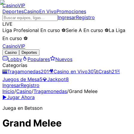
CasinoVIP
Deportes
Casino
En Vivo
Promociones
Ingresar
Registro
LIVE
Liga Profesional
En curso
⚽
Serie A
En curso
⚽
La Liga
En curso
⚽
CasinoVIP
Casino
Deportes
Lobby
Populares
Nuevos
Categorías
🎰
Tragamonedas
201
🎥
Casino en Vivo
30
🚀
Crash
21
🃏
Juegos de Mesa
5
💎
Jackpot
8
Ingresar
Registro
Inicio
/
Casino
/
Tragamonedas
/
Grand Melee
▶
Jugar Ahora
Juega en
Betsson
Grand Melee