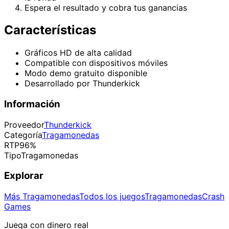
Espera el resultado y cobra tus ganancias
Características
Gráficos HD de alta calidad
Compatible con dispositivos móviles
Modo demo gratuito disponible
Desarrollado por
Thunderkick
Información
Proveedor
Thunderkick
Categoría
Tragamonedas
RTP
96
%
Tipo
Tragamonedas
Explorar
Más
Tragamonedas
Todos los juegos
Tragamonedas
Crash
Games
Juega con dinero real