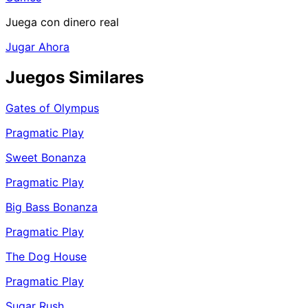
Juega con dinero real
Jugar Ahora
Juegos Similares
Gates of Olympus
Pragmatic Play
Sweet Bonanza
Pragmatic Play
Big Bass Bonanza
Pragmatic Play
The Dog House
Pragmatic Play
Sugar Rush