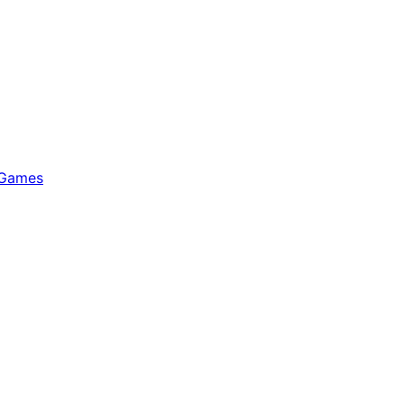
 Games