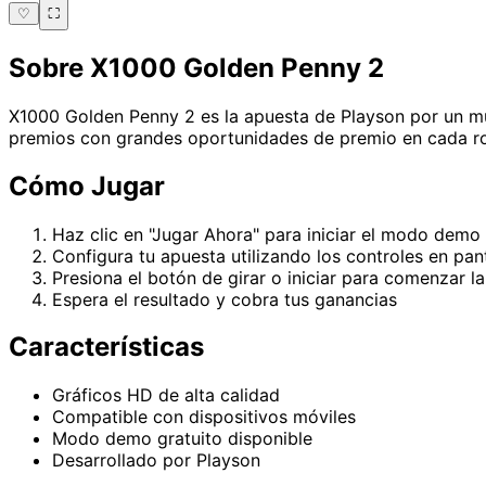
♡
⛶
Sobre
X1000 Golden Penny 2
X1000 Golden Penny 2 es la apuesta de Playson por un mun
premios con grandes oportunidades de premio en cada r
Cómo Jugar
Haz clic en "Jugar Ahora" para iniciar el modo demo 
Configura tu apuesta utilizando los controles en pant
Presiona el botón de girar o iniciar para comenzar l
Espera el resultado y cobra tus ganancias
Características
Gráficos HD de alta calidad
Compatible con dispositivos móviles
Modo demo gratuito disponible
Desarrollado por
Playson