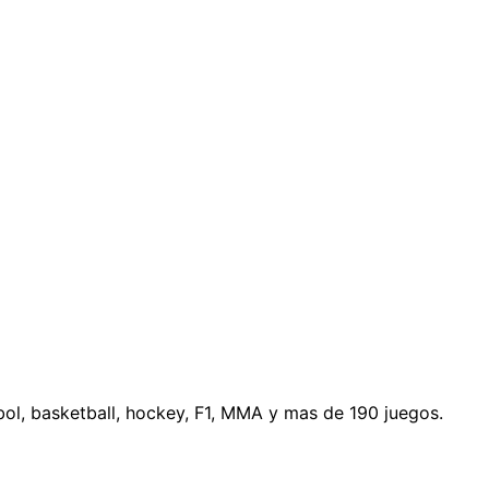
ol, basketball, hockey, F1, MMA y mas de 190 juegos.