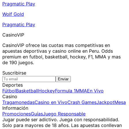
Pragmatic Play
Wolf Gold
Pragmatic Play
CasinoVIP
CasinoVIP ofrece las cuotas mas competitivas en
apuestas deportivas y casino online en Peru. Odds
premium en futbol, basketball, hockey, F1, MMA y mas
de 190 juegos.
Suscribirse
Enviar
Deportes
Fútbol
Basketball
Hockey
Formula 1
MMA
En Vivo
Casino
Tragamonedas
Casino en Vivo
Crash Games
Jackpot
Mesa
Información
Promociones
Guías
Juego Responsable
Jugar puede ser adictivo. Juega con responsabilidad.
Solo para mayores de 18 años. Las apuestas conllevan