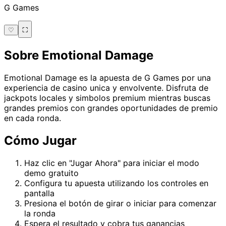
G Games
♡
⛶
Sobre
Emotional Damage
Emotional Damage es la apuesta de G Games por una
experiencia de casino unica y envolvente. Disfruta de
jackpots locales y simbolos premium mientras buscas
grandes premios con grandes oportunidades de premio
en cada ronda.
Cómo Jugar
Haz clic en "Jugar Ahora" para iniciar el modo
demo gratuito
Configura tu apuesta utilizando los controles en
pantalla
Presiona el botón de girar o iniciar para comenzar
la ronda
Espera el resultado y cobra tus ganancias