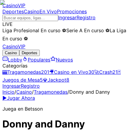
CasinoVIP
Deportes
Casino
En Vivo
Promociones
Ingresar
Registro
LIVE
Liga Profesional
En curso
⚽
Serie A
En curso
⚽
La Liga
En curso
⚽
CasinoVIP
Casino
Deportes
Lobby
Populares
Nuevos
Categorías
🎰
Tragamonedas
201
🎥
Casino en Vivo
30
🚀
Crash
21
🃏
Juegos de Mesa
5
💎
Jackpot
8
Ingresar
Registro
Inicio
/
Casino
/
Tragamonedas
/
Donny and Danny
▶
Jugar Ahora
Juega en
Betsson
Donny and Danny