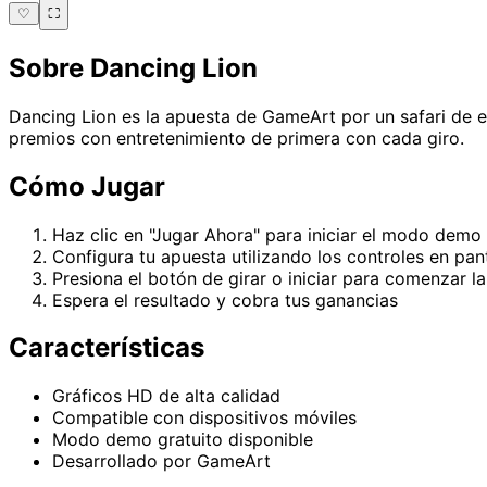
♡
⛶
Sobre
Dancing Lion
Dancing Lion es la apuesta de GameArt por un safari de 
premios con entretenimiento de primera con cada giro.
Cómo Jugar
Haz clic en "Jugar Ahora" para iniciar el modo demo 
Configura tu apuesta utilizando los controles en pant
Presiona el botón de girar o iniciar para comenzar l
Espera el resultado y cobra tus ganancias
Características
Gráficos HD de alta calidad
Compatible con dispositivos móviles
Modo demo gratuito disponible
Desarrollado por
GameArt