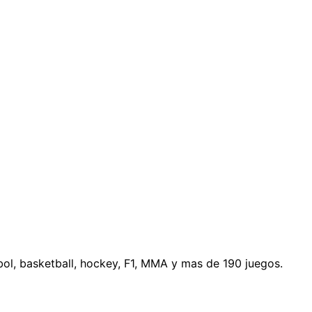
ol, basketball, hockey, F1, MMA y mas de 190 juegos.