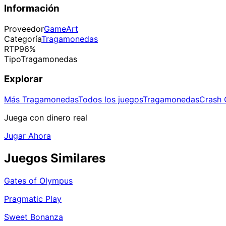
Información
Proveedor
GameArt
Categoría
Tragamonedas
RTP
96
%
Tipo
Tragamonedas
Explorar
Más
Tragamonedas
Todos los juegos
Tragamonedas
Crash
Juega con dinero real
Jugar Ahora
Juegos Similares
Gates of Olympus
Pragmatic Play
Sweet Bonanza