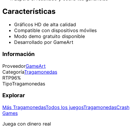
Características
Gráficos HD de alta calidad
Compatible con dispositivos móviles
Modo demo gratuito disponible
Desarrollado por
GameArt
Información
Proveedor
GameArt
Categoría
Tragamonedas
RTP
96
%
Tipo
Tragamonedas
Explorar
Más
Tragamonedas
Todos los juegos
Tragamonedas
Crash
Games
Juega con dinero real